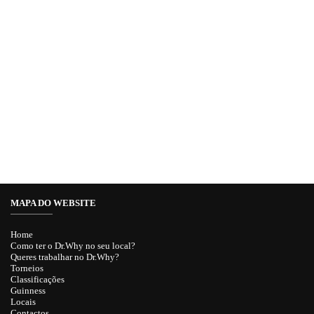
MAPA DO WEBSITE
Home
Como ter o Dr.Why no seu local?
Queres trabalhar no Dr.Why?
Torneios
Classificações
Guinness
Locais
Contactos