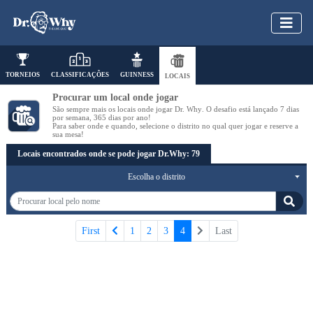
TORNEIOS
CLASSIFICAÇÕES
GUINNESS
LOCAIS
Procurar um local onde jogar
São sempre mais os locais onde jogar
Dr. Why
. O desafio está lançado
7 dias
por semana
,
365 dias
por ano!
Para saber
onde
e
quando
, selecione o
distrito
no qual quer jogar e
reserve a
sua mesa
!
Locais encontrados onde se pode jogar
Dr.Why
: 79
Escolha o distrito
First
1
2
3
4
Last