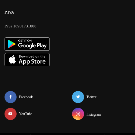
P.IVA
P.iva 16901731006
Facebook
Twitter
YouTube
Instagram