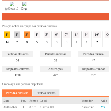
jp99esas19
Drgs
Posição obtida da equipa nas partidas clássicas
1°
2°
3°
4°
5°
6°
7°
8°
9°
10°
Out
14
7
9
5
3
3
3
4
0
2
1
Partidas clássicas
Partidas inéditas
Partidas torneio
51
52
47
Respostas corretas
Abstenções
Respostas erradas
1228
497
267
Cronologia das partidas disputadas
Partidas clássicas
Partidas inéditas
Data
Pos.
Pontos
Local
Vencedor
Ação
30/07/2026
1
8.676
Galeria 101
AssasSino
Ver