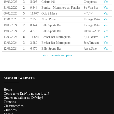
19/03/2026
3
5.905
Galeria 101
Chiquititas
Ver
31/01/2026
2
9.344
Bordoa - Momentos em Familia
So Vim Ber
Ver
06/02/2025
5
11.677
Quiz à Mesa
~(°o°~)
Ver
12/01/2025
2
7.355
Novo Portal
Esmaga Ratas
Ver
19/03/2024
2
8.144
Bill's Sports Bar
Esmaga Ratas
Ver
19/03/2024
2
4.278
Bill's Sports Bar
Ultras GAEB
Ver
13/03/2024
8
11.864
BerBer Bar Marroquino
3,14 Nantes
Ver
13/03/2024
3
3.280
BerBer Bar Marroquino
JoeyTriviani
Ver
12/03/2024
1
6.476
Bill's Sports Bar
AssasSino
Ver
Ver cronologia completa
MAPA DO WEBSITE
Home
Como ter o Dr.Why no seu local?
Queres trabalhar no Dr.Why?
Torneios
Classificações
Guinness
Locais