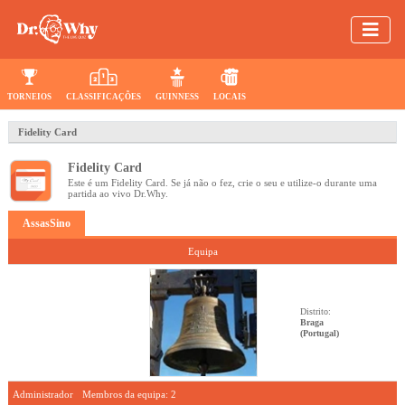
TORNEIOS
CLASSIFICAÇÕES
GUINNESS
LOCAIS
Fidelity Card
Fidelity Card
Este é um Fidelity Card. Se já não o fez, crie o seu e utilize-o durante uma
partida ao vivo Dr.Why.
AssasSino
Equipa
Distrito:
Braga
(Portugal)
Administrador
Membros da equipa:
2