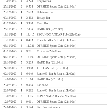
19/01/2024
4
4.274
Roquivários
27/12/2023
6
9.564
OFFSIDE Sports Café (22h:00m)
23/12/2023
1
2.663
Habitua-te Bar
09/12/2023
3
2.463
Terraço Bar
06/12/2023
1
3.900
Mesh Bar
25/11/2023
6
7.335
HARD Bar (22h:30m)
18/11/2023
3
13.415
SEGUNDO ANDAR Pub (22h:00m)
18/11/2023
4
8.463
Route 66 -Bar & Rest. (16h:30m)
08/11/2023
4
11.781
OFFSIDE Sports Café (22h:00m)
03/11/2023
2
9.761
M.JCaffé (22h:00m)
01/11/2023
3
14.162
OFFSIDE Sports Café (22h:00m)
28/10/2023
5
5.205
HARD Bar (22h:30m)
24/10/2023
3
3.988
TIBI.CAS Café (21h:30m)
02/10/2023
5
6.049
Route 66 -Bar & Rest. (19h:00m)
12/08/2023
3
10.146
HARD Bar (22h:30m)
29/07/2023
3
9.585
Pôr do Sol
22/07/2023
1
9.282
Route 66 -Bar & Rest. (15h:00m)
13/07/2023
2
11.056
ESPLANADA Bar 75 (21h:30m)
12/07/2023
6
9.011
OFFSIDE Sports Café (22h:00m)
29/04/2023
2
3.194
Bar Casa da Cultura