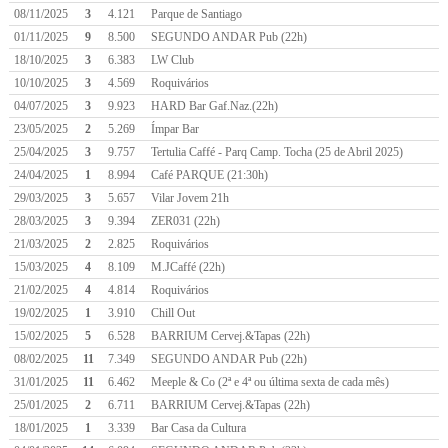
08/11/2025
3
4.121
Parque de Santiago
01/11/2025
9
8.500
SEGUNDO ANDAR Pub (22h)
18/10/2025
3
6.383
LW Club
10/10/2025
3
4.569
Roquivários
04/07/2025
3
9.923
HARD Bar Gaf.Naz.(22h)
23/05/2025
2
5.269
Ímpar Bar
25/04/2025
3
9.757
Tertulia Caffé - Parq Camp. Tocha (25 de Abril 2025)
24/04/2025
1
8.994
Café PARQUE (21:30h)
29/03/2025
3
5.657
Vilar Jovem 21h
28/03/2025
3
9.394
ZER031 (22h)
21/03/2025
2
2.825
Roquivários
15/03/2025
4
8.109
M.JCaffé (22h)
21/02/2025
4
4.814
Roquivários
19/02/2025
1
3.910
Chill Out
15/02/2025
5
6.528
BARRIUM Cervej.&Tapas (22h)
08/02/2025
11
7.349
SEGUNDO ANDAR Pub (22h)
31/01/2025
11
6.462
Meeple & Co (2ª e 4ª ou última sexta de cada mês)
25/01/2025
2
6.711
BARRIUM Cervej.&Tapas (22h)
18/01/2025
1
3.339
Bar Casa da Cultura