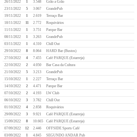
26/11/2022
1
3.548
Grão a Grão
23/11/2022
5
3.067
GrandePub
19/11/2022
1
2.619
Terraço Bar
18/11/2022
11
2.772
Roquivários
11/11/2022
1
3.751
Parque Bar
08/11/2022
1
3.263
GrandePub
03/11/2022
1
4.310
Chill Out
29/10/2022
8
8.064
HARD Bar (Bustos)
27/10/2022
4
7.455
Café PARQUE (Estarreja)
22/10/2022
2
4.050
Bar Casa da Cultura
21/10/2022
5
3.213
GrandePub
15/10/2022
1
2.227
Terraço Bar
14/10/2022
2
4.471
Parque Bar
07/10/2022
2
4.193
LW Club
06/10/2022
3
3.782
Chill Out
01/10/2022
4
2.858
Roquivários
29/09/2022
3
9.921
Café PARQUE (Estarreja)
15/09/2022
8
10.665
Café PARQUE (Estarreja)
07/09/2022
12
2.446
OFFSIDE Sports Café
03/09/2022
1
4.845
SEGUNDO ANDAR Pub