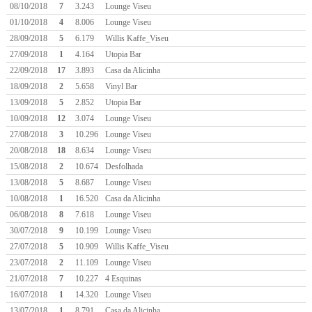
08/10/2018
7
3.243
Lounge Viseu
01/10/2018
4
8.006
Lounge Viseu
28/09/2018
5
6.179
Willis Kaffe_Viseu
27/09/2018
1
4.164
Utopia Bar
22/09/2018
17
3.893
Casa da Alicinha
18/09/2018
2
5.658
Vinyl Bar
13/09/2018
5
2.852
Utopia Bar
10/09/2018
12
3.074
Lounge Viseu
27/08/2018
3
10.296
Lounge Viseu
20/08/2018
18
8.634
Lounge Viseu
15/08/2018
2
10.674
Desfolhada
13/08/2018
5
8.687
Lounge Viseu
10/08/2018
1
16.520
Casa da Alicinha
06/08/2018
8
7.618
Lounge Viseu
30/07/2018
9
10.199
Lounge Viseu
27/07/2018
5
10.909
Willis Kaffe_Viseu
23/07/2018
2
11.109
Lounge Viseu
21/07/2018
7
10.227
4 Esquinas
16/07/2018
1
14.320
Lounge Viseu
13/07/2018
1
8.791
Casa da Alicinha