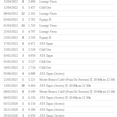
15/04/2022
8
2.890
Lounge Viseu
12/04/2022
1
3.457
Chill Out
08/04/2022
12
2.162
Lounge Viseu
05/04/2022
2
3.701
Espaço B
01/04/2022
14
1.743
Lounge Viseu
25/03/2022
1
4.797
Lounge Viseu
22/02/2022
8
3.316
Espaço B
17/02/2022
6
8.471
ATA Tapas
15/02/2022
3
2.518
Chill Out
03/02/2022
3
4.959
ATA Tapas
01/02/2022
1
3.527
Chill Out
18/01/2022
2
2.734
Chill Out
05/06/2021
4
4.998
ATA Tapas (Aveiro)
22/05/2021
1
5.221
Monte Branco Caffé (Praia Da Torreira) ⏰ 20:00𝖍 𝖆𝖘 22:30𝖍
13/05/2021
10
6.464
ATA Tapas (Aveiro) ⏰ 20:00𝖍 𝖆𝖘 22:30𝖍
08/05/2021
8
9.190
Monte Branco Caffé (Praia Da Torreira) ⏰ 20:00𝖍 𝖆𝖘 22:30𝖍
06/05/2021
2
6.156
ATA Tapas (Aveiro) ⏰ 20:00𝖍 𝖆𝖘 22:30𝖍
03/12/2020
1
8.110
ATA Tapas (Aveiro)
26/11/2020
2
9.186
ATA Tapas (Aveiro)
29/10/2020
3
6.959
ATA Tapas (Aveiro)