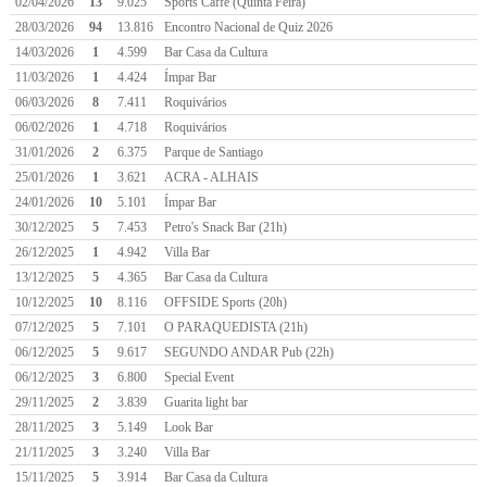
02/04/2026
13
9.025
Sports Caffé (Quinta Feira)
28/03/2026
94
13.816
Encontro Nacional de Quiz 2026
14/03/2026
1
4.599
Bar Casa da Cultura
11/03/2026
1
4.424
Ímpar Bar
06/03/2026
8
7.411
Roquivários
06/02/2026
1
4.718
Roquivários
31/01/2026
2
6.375
Parque de Santiago
25/01/2026
1
3.621
ACRA - ALHAIS
24/01/2026
10
5.101
Ímpar Bar
30/12/2025
5
7.453
Petro's Snack Bar (21h)
26/12/2025
1
4.942
Villa Bar
13/12/2025
5
4.365
Bar Casa da Cultura
10/12/2025
10
8.116
OFFSIDE Sports (20h)
07/12/2025
5
7.101
O PARAQUEDISTA (21h)
06/12/2025
5
9.617
SEGUNDO ANDAR Pub (22h)
06/12/2025
3
6.800
Special Event
29/11/2025
2
3.839
Guarita light bar
28/11/2025
3
5.149
Look Bar
21/11/2025
3
3.240
Villa Bar
15/11/2025
5
3.914
Bar Casa da Cultura