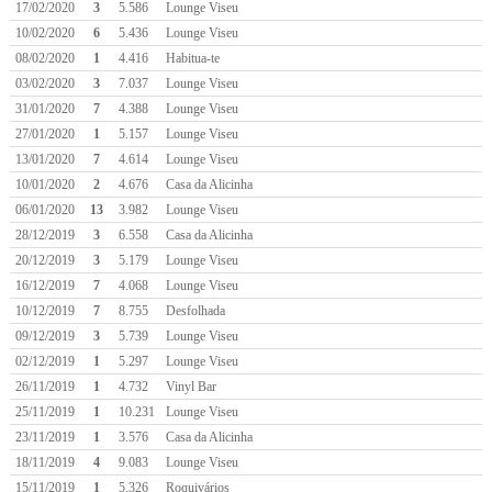
17/02/2020
3
5.586
Lounge Viseu
10/02/2020
6
5.436
Lounge Viseu
08/02/2020
1
4.416
Habitua-te
03/02/2020
3
7.037
Lounge Viseu
31/01/2020
7
4.388
Lounge Viseu
27/01/2020
1
5.157
Lounge Viseu
13/01/2020
7
4.614
Lounge Viseu
10/01/2020
2
4.676
Casa da Alicinha
06/01/2020
13
3.982
Lounge Viseu
28/12/2019
3
6.558
Casa da Alicinha
20/12/2019
3
5.179
Lounge Viseu
16/12/2019
7
4.068
Lounge Viseu
10/12/2019
7
8.755
Desfolhada
09/12/2019
3
5.739
Lounge Viseu
02/12/2019
1
5.297
Lounge Viseu
26/11/2019
1
4.732
Vinyl Bar
25/11/2019
1
10.231
Lounge Viseu
23/11/2019
1
3.576
Casa da Alicinha
18/11/2019
4
9.083
Lounge Viseu
15/11/2019
1
5.326
Roquivários