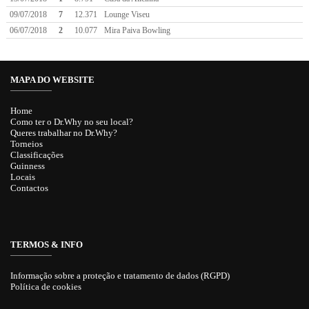
09/07/2018
7
12.371
Lounge Viseu
06/07/2018
2
10.077
Mira Paiva Bowling
MAPA DO WEBSITE
Home
Como ter o Dr.Why no seu local?
Queres trabalhar no Dr.Why?
Torneios
Classificações
Guinness
Locais
Contactos
TERMOS & INFO
Informação sobre a proteção e tratamento de dados (RGPD)
Política de cookies