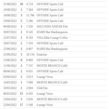
31/08/2022
10
4.724
OFFSIDE Sports Café
24/08/2022
1
7.564
OFFSIDE Sports Café
16/08/2022
3
11.788
OFFSIDE Sports Café
10/08/2022
5
5.386
OFFSIDE Sports Café
06/08/2022
3
7.320
SEGUNDO ANDAR Pub
30/07/2022
2
9.145
HARD Bar Hamburgueria
22/07/2022
1
8.310
VILLABar Lounge Coffee
20/07/2022
2
7.310
OFFSIDE Sports Café
25/06/2022
2
8.807
HARD Bar Hamburgueria
23/06/2022
3
10.116
Estarreja
15/06/2022
8
8.869
OFFSIDE Sports Café
11/06/2022
2
7.747
MONTE BRANCO Caffé
08/06/2022
2
9.631
OFFSIDE Sports Café
03/06/2022
2
3.813
Lounge Viseu
14/05/2022
1
7.699
MONTE BRANCO Caffé
10/05/2022
2
2.004
Chill Out
06/05/2022
15
4.105
Lounge Viseu
23/04/2022
3
5.926
MONTE BRANCO Caffé
22/04/2022
17
1.160
Lounge Viseu