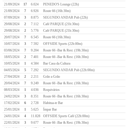
21/09/2024
17
6.024
PENEDO'S Lounge (22h)
21/09/2024
7
6.926
Route 66 (16h:30m)
07/09/2024
3
8.875
SEGUNDO ANDAR Pub (22h)
29/08/2024
2
7.112
Café PARQUE (21h:30m)
29/08/2024
2
5.776
Café PARQUE (21h:30m)
20/07/2024
7
6.545
Route 66 (16h:30m)
10/07/2024
3
7.592
OFFSIDE Sports (22h:00m)
03/06/2024
7
9.204
Route 66 -Bar & Rest. (19h:30m)
18/05/2024
2
7.401
Route 66 -Bar & Rest. (16h:30m)
10/05/2024
1
4.584
Bar Casa da Cultura
04/05/2024
5
7.292
SEGUNDO ANDAR Pub (22h:00m)
27/04/2024
2
2.211
Grão a Grão
20/04/2024
7
9.249
Route 66 -Bar & Rest. (16h:30m)
08/03/2024
1
4.036
Roquivários
24/02/2024
3
8.351
Route 66 -Bar & Rest. (16h:30m)
17/02/2024
6
2.728
Habitua-te Bar
25/01/2024
1
5.625
Ímpar Bar
24/01/2024
4
11.828
OFFSIDE Sports Café (22h:00m)
22/01/2024
3
9.677
Route 66 -Bar & Rest. (19h:30m)