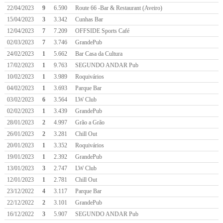
22/04/2023
9
6.590
Route 66 -Bar & Restaurant (Aveiro)
15/04/2023
3
3.342
Cunhas Bar
12/04/2023
7
7.209
OFFSIDE Sports Café
02/03/2023
7
3.746
GrandePub
24/02/2023
1
5.662
Bar Casa da Cultura
17/02/2023
1
9.763
SEGUNDO ANDAR Pub
10/02/2023
1
3.989
Roquivários
04/02/2023
1
3.693
Parque Bar
03/02/2023
6
3.564
LW Club
02/02/2023
1
3.439
GrandePub
28/01/2023
2
4.997
Grão a Grão
26/01/2023
2
3.281
Chill Out
20/01/2023
1
3.352
Roquivários
19/01/2023
1
2.392
GrandePub
13/01/2023
3
2.747
LW Club
12/01/2023
1
2.781
Chill Out
23/12/2022
4
3.117
Parque Bar
22/12/2022
2
3.101
GrandePub
16/12/2022
3
5.907
SEGUNDO ANDAR Pub