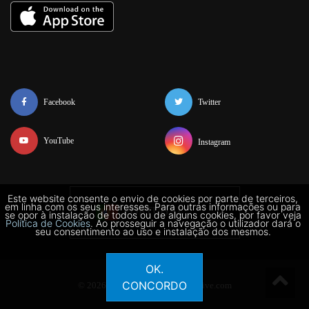
Facebook
Twitter
YouTube
Instagram
Este website consente o envio de cookies por parte de terceiros,
em linha com os seus interesses. Para outras informações ou para
PORTUGAL
se opor à instalação de todos ou de alguns cookies, por favor veja
Política de Cookies
. Ao prosseguir a navegação o utilizador dará o
seu consentimento ao uso e instalação dos mesmos.
OK.
CONCORDO
© 2026 Copyright:
DrWhyQuizLive.com