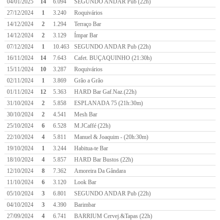
04/01/2025
14
6.094
SEGUNDO ANDAR Pub (22h)
27/12/2024
1
3.240
Roquivários
14/12/2024
2
1.294
Terraço Bar
14/12/2024
2
3.129
Ímpar Bar
07/12/2024
1
10.463
SEGUNDO ANDAR Pub (22h)
16/11/2024
14
7.643
Cafet. BUÇAQUINHO (21:30h)
15/11/2024
10
3.287
Roquivários
02/11/2024
1
3.869
Grão a Grão
01/11/2024
12
5.363
HARD Bar Gaf.Naz.(22h)
31/10/2024
2
5.858
ESPLANADA 75 (21h:30m)
30/10/2024
2
4.541
Mesh Bar
25/10/2024
6
6.528
M.JCaffé (22h)
22/10/2024
4
5.811
Manuel & Joaquim - (20h:30m)
19/10/2024
1
3.244
Habitua-te Bar
18/10/2024
4
5.857
HARD Bar Bustos (22h)
12/10/2024
8
7.362
Amoreira Da Gândara
11/10/2024
6
3.120
Look Bar
05/10/2024
3
6.801
SEGUNDO ANDAR Pub (22h)
04/10/2024
3
4.390
Barimbar
27/09/2024
4
6.741
BARRIUM Cervej.&Tapas (22h)