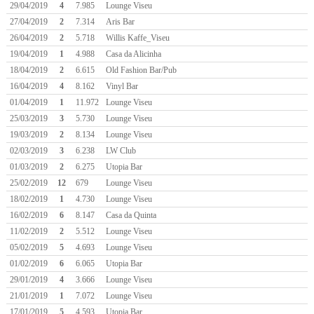
29/04/2019
4
7.985
Lounge Viseu
27/04/2019
2
7.314
Aris Bar
26/04/2019
2
5.718
Willis Kaffe_Viseu
19/04/2019
1
4.988
Casa da Alicinha
18/04/2019
2
6.615
Old Fashion Bar/Pub
16/04/2019
4
8.162
Vinyl Bar
01/04/2019
1
11.972
Lounge Viseu
25/03/2019
3
5.730
Lounge Viseu
19/03/2019
2
8.134
Lounge Viseu
02/03/2019
3
6.238
LW Club
01/03/2019
2
6.275
Utopia Bar
25/02/2019
12
679
Lounge Viseu
18/02/2019
1
4.730
Lounge Viseu
16/02/2019
6
8.147
Casa da Quinta
11/02/2019
2
5.512
Lounge Viseu
05/02/2019
5
4.693
Lounge Viseu
01/02/2019
6
6.065
Utopia Bar
29/01/2019
4
3.666
Lounge Viseu
21/01/2019
1
7.072
Lounge Viseu
17/01/2019
5
4.593
Utopia Bar