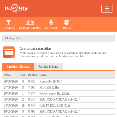
TORNEIOS
CLASSIFICAÇÕES
GUINNESS
LOCAIS
Fidelity Card
Cronologia partidas
Nesta página, encontra a cronologia das partidas disputados pela equipa.
Clique numa partida para ver a classificação completa
Partidas clássicas
Partidas inéditas
Data
Pos.
Pontos
Local
29/06/2026
5
8.738
Route 66 (19:30h)
27/06/2026
3
7.866
M.JCaffé (21h)
20/06/2026
1
7.974
Petro's Snack Bar (22h)
06/06/2026
2
8.640
SEGUNDO ANDAR Pub (22h)
04/06/2026
10
8.744
Café PARQUE (21:30h)
16/05/2026
5
8.499
SEGUNDO ANDAR Pub (22h)