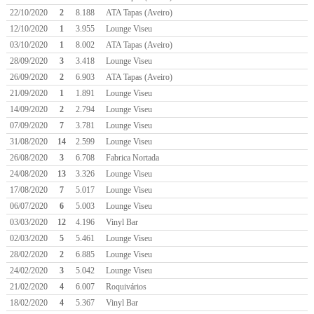
22/10/2020
2
8.188
ATA Tapas (Aveiro)
12/10/2020
1
3.955
Lounge Viseu
03/10/2020
1
8.002
ATA Tapas (Aveiro)
28/09/2020
3
3.418
Lounge Viseu
26/09/2020
2
6.903
ATA Tapas (Aveiro)
21/09/2020
1
1.891
Lounge Viseu
14/09/2020
2
2.794
Lounge Viseu
07/09/2020
7
3.781
Lounge Viseu
31/08/2020
14
2.599
Lounge Viseu
26/08/2020
3
6.708
Fabrica Nortada
24/08/2020
13
3.326
Lounge Viseu
17/08/2020
7
5.017
Lounge Viseu
06/07/2020
6
5.003
Lounge Viseu
03/03/2020
12
4.196
Vinyl Bar
02/03/2020
5
5.461
Lounge Viseu
28/02/2020
2
6.885
Lounge Viseu
24/02/2020
3
5.042
Lounge Viseu
21/02/2020
4
6.007
Roquivários
18/02/2020
4
5.367
Vinyl Bar