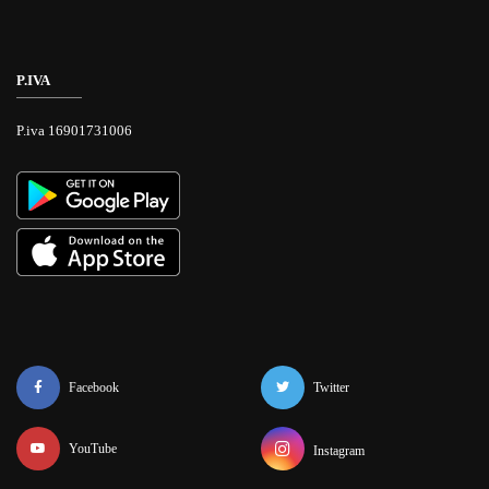
P.IVA
P.iva 16901731006
Facebook
Twitter
YouTube
Instagram