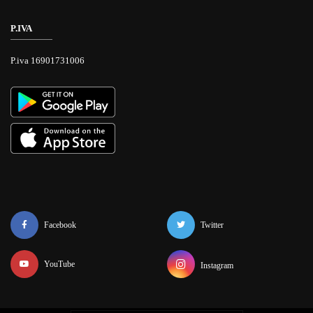
P.IVA
P.iva 16901731006
Facebook
Twitter
YouTube
Instagram