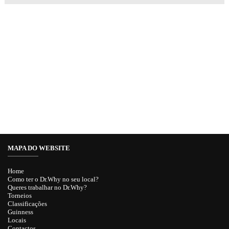
MAPA DO WEBSITE
Home
Como ter o Dr.Why no seu local?
Queres trabalhar no Dr.Why?
Torneios
Classificações
Guinness
Locais
Contactos