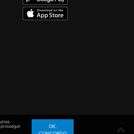
utras
OK.
 prosseguir
CONCORDO