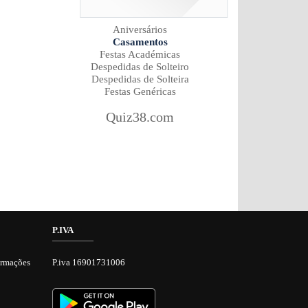
Aniversários
Casamentos
Festas Académicas
Despedidas de Solteiro
Despedidas de Solteira
Festas Genéricas
Quiz38.com
P.IVA
ormações
P.iva 16901731006