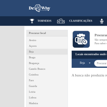
TORNEIOS
CLASSIFICAÇÕES
Procurar local
Procurar
São sempre
Aveiro
Para saber
Açores
Beja
Locais encontrados onde 
Braga
Beja
Bragança
Castelo Branco
Coimbra
A busca não produziu r
Faro
Guarda
Leiria
Lisboa
Madeira