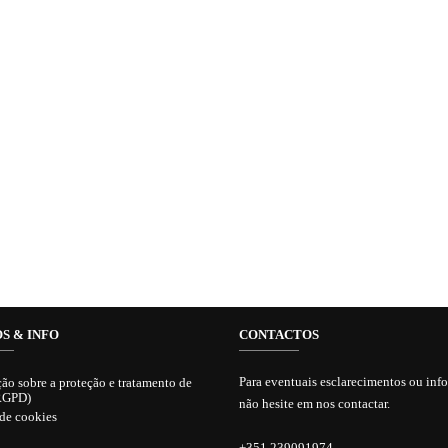
S & INFO
CONTACTOS
Para eventuais esclarecimentos ou inf
ão sobre a proteção e tratamento de
RGPD)
não hesite em nos contactar.
 de cookies
+351 239091974