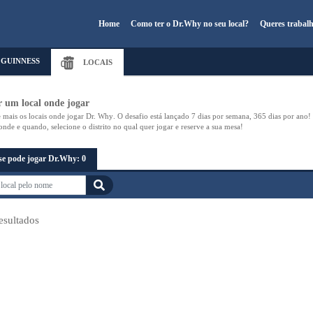
Home
Como ter o Dr.Why no seu local?
Queres trabal
GUINNESS
LOCAIS
 um local onde jogar
 mais os locais onde jogar
Dr. Why
. O desafio está lançado
7 dias por semana
,
365 dias
por ano!
onde
e
quando
, selecione o
distrito
no qual quer jogar e
reserve a sua mesa
!
se pode jogar
Dr.Why
: 0
esultados