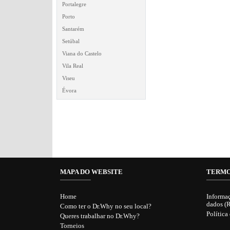
Portalegre
Porto
Santarém
Setúbal
Viana do Castelo
Vila Real
Viseu
Évora
MAPA DO WEBSITE
TERMO
Home
Informaç
dados (
Como ter o Dr.Why no seu local?
Política
Queres trabalhar no Dr.Why?
Torneios