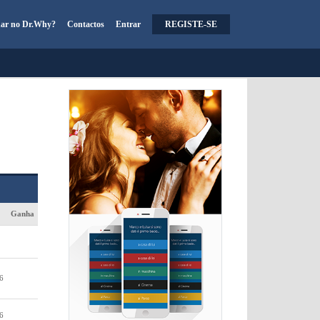
har no Dr.Why?
Contactos
Entrar
REGISTE-SE
Ganha
6
6