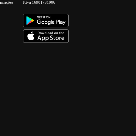
ormações
P.iva 16901731006