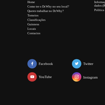
Home
Informaç
dados (
Como ter o Dr.Why no seu local?
Política
Queres trabalhar no Dr.Why?
Torneios
Classificações
Guinness
Locais
Contactos
Facebook
Twitter
YouTube
Instagram