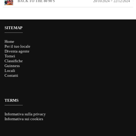
BACK TO THE 80 90'S
20/10/2024 > 22/12/2024
It
SITEMAP
Home
Per il tuo locale
Diventa agente
Tornei
Classifiche
Guinness
Locali
Contatti
TERMS
Informativa sulla privacy
Informativa sui cookies