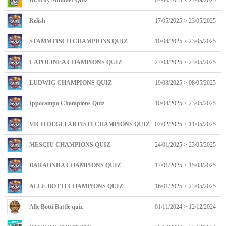
It
A
Relish
17/05/2025 > 23/05/2025
It
A
STAMMTISCH CHAMPIONS QUIZ
10/04/2025 > 23/05/2025
It
A
CAPOLINEA CHAMPIONS QUIZ
27/03/2025 > 23/05/2025
It
A
LUDWIG CHAMPIONS QUIZ
19/03/2025 > 08/05/2025
It
A
Ippocampo Champions Quiz
10/04/2025 > 23/05/2025
It
A
VICO DEGLI ARTISTI CHAMPIONS QUIZ
07/02/2025 > 11/05/2025
It
A
MESCIU CHAMPIONS QUIZ
24/01/2025 > 23/05/2025
It
A
BARAONDA CHAMPIONS QUIZ
17/01/2025 > 15/03/2025
It
A
ALLE BOTTI CHAMPIONS QUIZ
16/01/2025 > 23/05/2025
It
A
Alle Botti Battle quiz
01/11/2024 > 12/12/2024
It
A