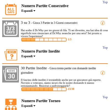
Top
Numero Partite Consecutive
Espandi
3 su 3
- Gioca 3 Partite in 3 Giorni consecutivi
Hai scelto il Dr.Why per tre giorni di fila. Ti sei divertito, ma hai idea di cosa
significhi non rinunciare al Dr.Why neanche per una sera? Sei pronto a
vivere l'esperienza?
1/3
Top
Numero Partite Inedite
Espandi
30 Partite Inedite
- Gioca trenta partite con domande inedite
giornaliere
Il fascino delle inedite è irresistibile anche per un giocatore già esperto.
Novizio o veterano, siamo sicuri che le nostre domande ti stanno
entusiasmando. Riuscirai a padroneggiarle?
23/30
Top
Numero Partite Torneo
Espandi