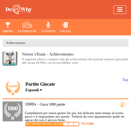
TORNEI
CLASSIFICHE
GUINNESS
LOCALI
Achievements
Netzer'sTeam - Achievements
Il seguente elenco contiene tutti gli achievement che potresti ottenere giocando
alle serate Dr.Why con la tua fidelity card.
Top
Partite Giocate
Espandi
1000x
- Gioca 1000 partite
Complimenti per essere giunto fin qui, hai dedicato tanto tempo al nostro
gioco e ti ringraziamo per questo. Tuttavia da vero appassionato quale sei
saprai che non è ancora finita…
792/1000