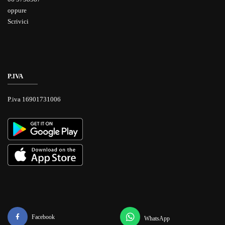
oppure
Scrivici
P.IVA
P.iva 16901731006
Facebook
WhatsApp