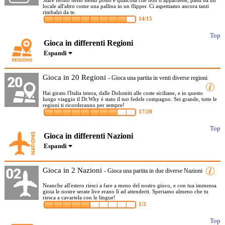
Stare fermo nello stesso posto è qualcosa che non ti appartiene, passi da un
locale all'altro come una pallina in un flipper. Ci aspettiamo ancora tanti
rimbalzi da te.
14/15
Top
Gioca in differenti Regioni
Espandi
Gioca in 20 Regioni
- Gioca una partita in venti diverse regioni
Hai girato l'Italia intera, dalle Dolomiti alle coste siciliane, e in questo
lungo viaggio il Dr.Why è stato il tuo fedele compagno. Sei grande, tutte le
regioni ti ricorderanno per sempre!
17/20
Top
Gioca in differenti Nazioni
Espandi
Gioca in 2 Nazioni
- Gioca una partita in due diverse Nazioni
Neanche all'estero riesci a fare a meno del nostro gioco, e con tua immensa
gioia le nostre serate live erano lì ad attenderti. Speriamo almeno che tu
riesca a cavartela con le lingue!
1/2
Top